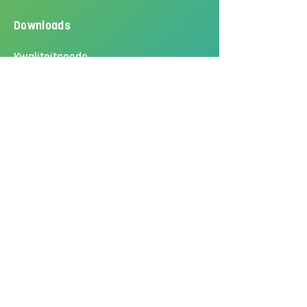
Downloads
Kwaliteitscode
Gedragscode
Algemene voorwaarden
Privacyverklaring
Disclaimer
Klachtenprocedure
Social media