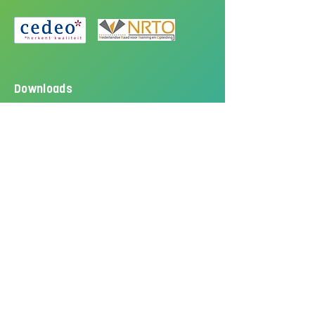
Downloads
Kwaliteitscode
Gedragscode
Algemene voorwaarden
Privacyverklaring
Disclaimer
Klachtenprocedure
Social media