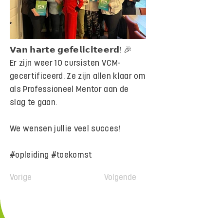
𝗩𝗮𝗻 𝗵𝗮𝗿𝘁𝗲 𝗴𝗲𝗳𝗲𝗹𝗶𝗰𝗶𝘁𝗲𝗲𝗿𝗱! 🎉
Er zijn weer 10 cursisten VCM-
gecertificeerd. Ze zijn allen klaar om
als Professioneel Mentor aan de
slag te gaan.
We wensen jullie veel succes!
#opleiding #toekomst
Vorige
Volgende