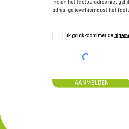
Indien h
et factuuradres niet geli
adres, gelieve hiernaast het factu
Ik ga akkoord met de
algem
AANMELDEN